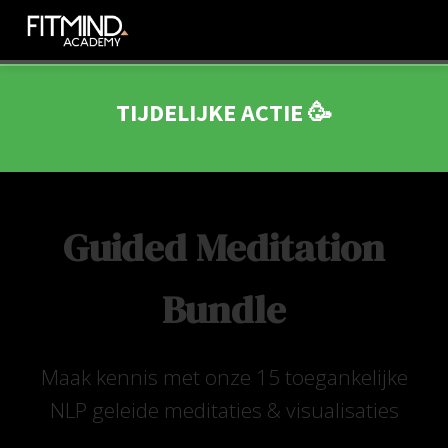
TIJDELIJKE ACTIE 🥳
Guided Meditation
Bundle
Maak kennis met onze 15 toegankelijke
NLP geleide meditaties & visualisaties